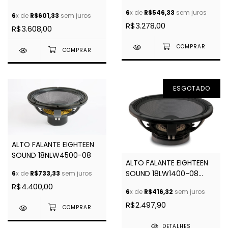
6
x de
R$546,33
sem juros
6
x de
R$601,33
sem juros
R$3.278,00
R$3.608,00
ESGOTADO
ALTO FALANTE EIGHTEEN
SOUND 18NLW4500-08
ALTO FALANTE EIGHTEEN
SOUND 18LW1400-08
6
x de
R$733,33
sem juros
OHMS
R$4.400,00
6
x de
R$416,32
sem juros
R$2.497,90
DETALHES