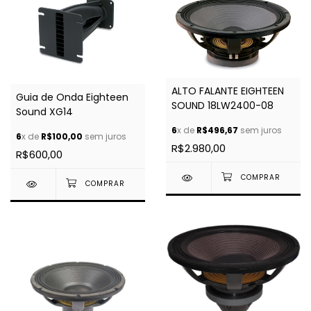
ALTO FALANTE EIGHTEEN
Guia de Onda Eighteen
SOUND 18LW2400-08
Sound XG14
6
x de
R$496,67
sem juros
6
x de
R$100,00
sem juros
R$2.980,00
R$600,00