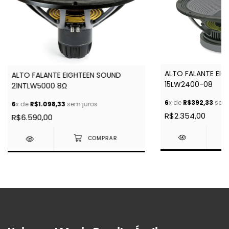
ALTO FALANTE EI
ALTO FALANTE EIGHTEEN SOUND
15LW2400-08
21NTLW5000 8Ω
6
x de
R$392,33
sem 
6
x de
R$1.098,33
sem juros
R$2.354,00
R$6.590,00