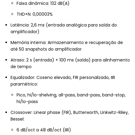
Faixa dinâmica: 132 dB(A)
THD+N: 0,00003%
Latência: 2,6 ms (entrada analógica para saída do
amplificador)
Memória interna: Armazenamento e recuperação de
até 50 snapshots do amplificador
Atraso: 2 s (entrada) + 100 ms (saída) para alinhamento
de tempo
Equalizador: Coseno elevado, FIR personalizado, IIR
paramétrico:
Pico, hi/lo-shelving, all-pass, band-pass, band-stop,
hi/lo-pass
Crossover: Linear phase (FIR), Butterworth, Linkwitz-Riley,
Bessel:
6 dB/oct a 48 dB/oct (IIR)