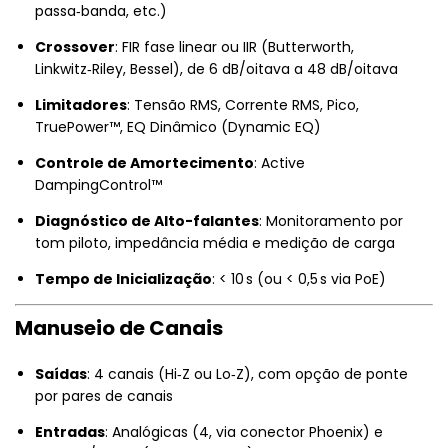
passa‑banda, etc.)
Crossover
: FIR fase linear ou IIR (Butterworth,
Linkwitz‑Riley, Bessel), de 6 dB/oitava a 48 dB/oitava
Limitadores
: Tensão RMS, Corrente RMS, Pico,
TruePower™, EQ Dinâmico (Dynamic EQ)
Controle de Amortecimento
: Active
DampingControl™
Diagnóstico de Alto-falantes
: Monitoramento por
tom piloto, impedância média e medição de carga
Tempo de Inicialização
: < 10 s (ou < 0,5 s via PoE)
Manuseio de Canais
Saídas
: 4 canais (Hi‑Z ou Lo‑Z), com opção de ponte
por pares de canais
Entradas
: Analógicas (4, via conector Phoenix) e