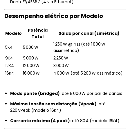
Dante™/AES67 (4 via Ethernet)
Desempenho elétrico por Modelo
Potência
Modelo
Saída por canal (simétrica)
Total
1 250 W @ 4 Ω (até 1 800 W
5K4
5 000 W
assimétrico)
9K4
9 000 W
2 250 W
12K4
12 000 W
3 000 W
16K4
16 000 W
4 000 W (até 5 200 W assimétrico)
Modo ponte (bridged)
: até 8 000 W por par de canais
Máxima tensão sem distorção (Vpeak)
: até
220 VPeak (modelo 16K4)
Corrente máxima (A peak)
: até 80 A (modelo 16K4)