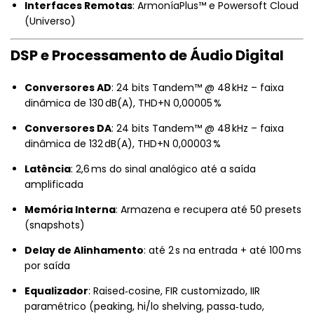
Interfaces Remotas
: ArmoníaPlus™ e Powersoft Cloud
(Universo)
DSP e Processamento de Áudio Digital
Conversores AD
: 24 bits Tandem™ @ 48 kHz – faixa
dinâmica de 130 dB(A), THD+N 0,00005 %
Conversores DA
: 24 bits Tandem™ @ 48 kHz – faixa
dinâmica de 132 dB(A), THD+N 0,00003 %
Latência
: 2,6 ms do sinal analógico até a saída
amplificada
Memória Interna
: Armazena e recupera até 50 presets
(snapshots)
Delay de Alinhamento
: até 2 s na entrada + até 100 ms
por saída
Equalizador
: Raised‑cosine, FIR customizado, IIR
paramétrico (peaking, hi/lo shelving, passa‑tudo,