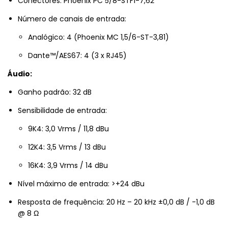
Conectores: Phoenix PC 5/8-STF1-7,62
Número de canais de entrada:
Analógico: 4 (Phoenix MC 1,5/6-ST-3,81)
Dante™/AES67: 4 (3 x RJ45)
Áudio:
Ganho padrão: 32 dB
Sensibilidade de entrada:
9K4: 3,0 Vrms / 11,8 dBu
12K4: 3,5 Vrms / 13 dBu
16K4: 3,9 Vrms / 14 dBu
Nível máximo de entrada: >+24 dBu
Resposta de frequência: 20 Hz – 20 kHz ±0,0 dB / -1,0 dB
@ 8 Ω