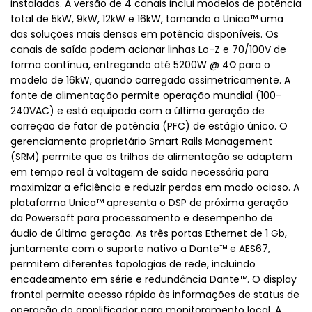
instaladas. A versão de 4 canais inclui modelos de potência
total de 5kW, 9kW, 12kW e 16kW, tornando a Unica™ uma
das soluções mais densas em potência disponíveis. Os
canais de saída podem acionar linhas Lo-Z e 70/100V de
forma contínua, entregando até 5200W @ 4Ω para o
modelo de 16kW, quando carregado assimetricamente. A
fonte de alimentação permite operação mundial (100-
240VAC) e está equipada com a última geração de
correção de fator de potência (PFC) de estágio único. O
gerenciamento proprietário Smart Rails Management
(SRM) permite que os trilhos de alimentação se adaptem
em tempo real à voltagem de saída necessária para
maximizar a eficiência e reduzir perdas em modo ocioso. A
plataforma Unica™ apresenta o DSP de próxima geração
da Powersoft para processamento e desempenho de
áudio de última geração. As três portas Ethernet de 1 Gb,
juntamente com o suporte nativo a Dante™ e AES67,
permitem diferentes topologias de rede, incluindo
encadeamento em série e redundância Dante™. O display
frontal permite acesso rápido às informações de status de
operação do amplificador para monitoramento local. A