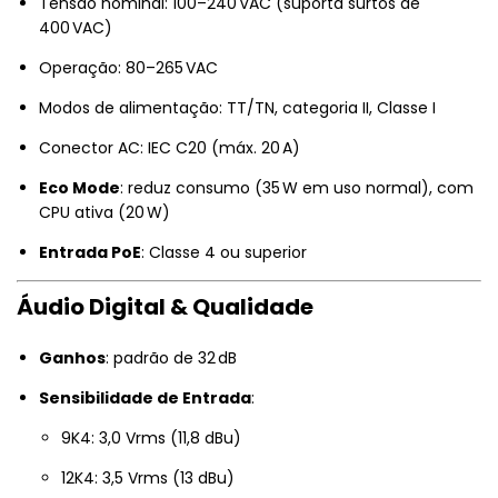
Tensão nominal: 100–240 VAC (suporta surtos de
400 VAC)
Operação: 80–265 VAC
Modos de alimentação: TT/TN, categoria II, Classe I
Conector AC: IEC C20 (máx. 20 A)
Eco Mode
: reduz consumo (35 W em uso normal), com
CPU ativa (20 W)
Entrada PoE
: Classe 4 ou superior
Áudio Digital & Qualidade
Ganhos
: padrão de 32 dB
Sensibilidade de Entrada
:
9K4: 3,0 Vrms (11,8 dBu)
12K4: 3,5 Vrms (13 dBu)