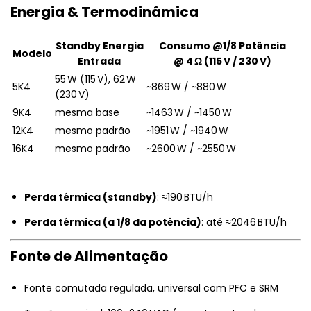
Energia & Termodinâmica
Standby Energia
Consumo @1/8 Potência
Modelo
Entrada
@ 4 Ω (115 V / 230 V)
55 W (115 V), 62 W
5K4
~869 W / ~880 W
(230 V)
9K4
mesma base
~1463 W / ~1450 W
12K4
mesmo padrão
~1951 W / ~1940 W
16K4
mesmo padrão
~2600 W / ~2550 W
Perda térmica (standby)
: ≈190 BTU/h
Perda térmica (a 1/8 da potência)
: até ≈2046 BTU/h
Fonte de Alimentação
Fonte comutada regulada, universal com PFC e SRM