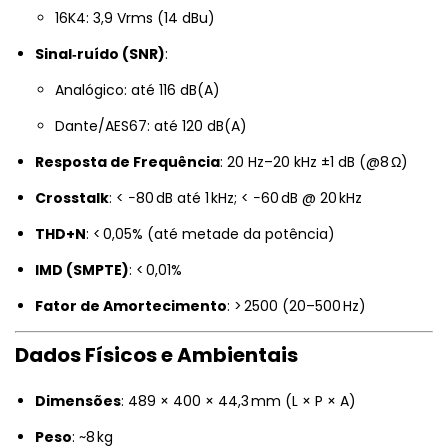
16K4: 3,9 Vrms (14 dBu)
Sinal‑ruído (SNR)
:
Analógico: até 116 dB(A)
Dante/AES67: até 120 dB(A)
Resposta de Frequência
: 20 Hz–20 kHz ±1 dB (@8 Ω)
Crosstalk
: < −80 dB até 1 kHz; < −60 dB @ 20 kHz
THD+N
: < 0,05% (até metade da potência)
IMD (SMPTE)
: < 0,01%
Fator de Amortecimento
: > 2500 (20–500 Hz)
Dados Físicos e Ambientais
Dimensões
: 489 × 400 × 44,3 mm (L × P × A)
Peso
: ~8 kg