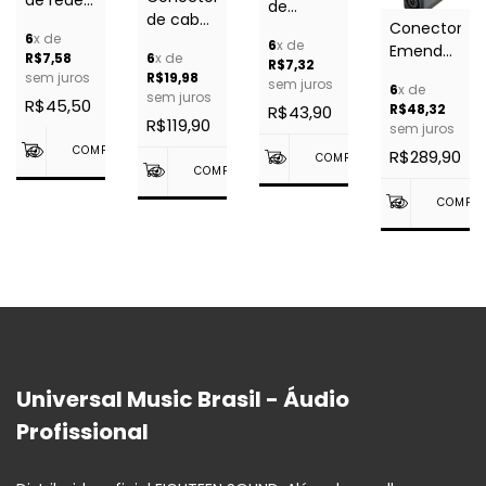
de
de cabo
com
Conector
equipamento
6
x de
de
trava
6
x de
Emenda
CA de 3
R$7,58
6
x de
alimentação
R$7,32
powerCON
NL8MMXX
condutores
sem juros
R$19,98
sem juros
CA com
XX
6
x de
- NEUTRIK
com
sem juros
R$45,50
trava
R$48,32
R$43,90
NAC3MPXXA
trava
R$119,90
sem juros
NAC3FXXA-
NEUTRIK
NAC3MPA-
WL
R$289,90
1 NEUTRIK
NEUTRIK
Universal Music Brasil - Áudio
Profissional