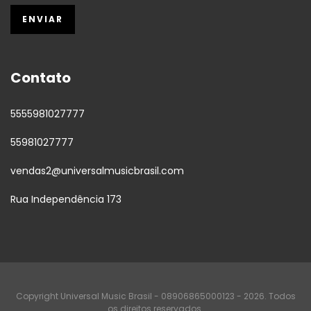
Contato
5555981027777
55981027777
vendas2@universalmusicbrasil.com
Rua Independência 173
Copyright Universal Music Brasil - 08906865000123 - 2026. Todos
os direitos reservados.