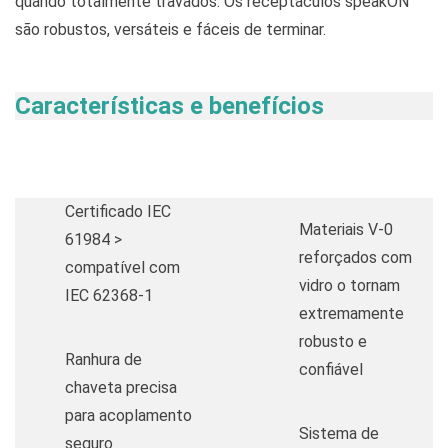
quando totalmente travados. Os receptáculos speakON
são robustos, versáteis e fáceis de terminar.
Características e benefícios
Certificado IEC
Materiais V-0
61984 >
reforçados com
compatível com
vidro o tornam
IEC 62368-1
extremamente
robusto e
Ranhura de
confiável
chaveta precisa
para acoplamento
Sistema de
seguro