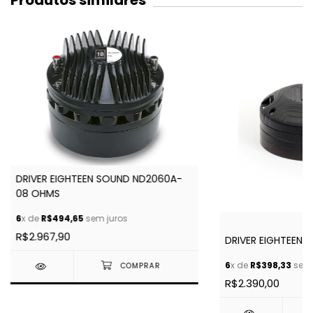
Produtos similares
DRIVER EIGHTEEN SOUND ND2060A-
08 OHMS
6
x de
R$494,65
sem juros
R$2.967,90
DRIVER EIGHTEEN 
6
x de
R$398,33
sem 
R$2.390,00