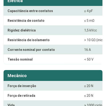
Elétrica
Capacitância entre contatos
≤ 4 pF
Resistência de contato
≤ 5 mΩ
Rigidez dielétrica
1,5 kVcc
Resistência de isolamento
> 10 GΩ (inicial
Corrente nominal por contato
16 A
Tensão nominal
< 50 V
Mecânico
Força de inserção
≤ 20 N
Força de retirada
≤ 20 N
Vida
> 1000 ciclos