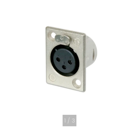
1
/
3