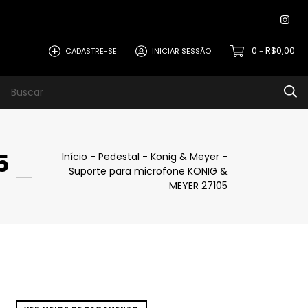
0
R$0,00
CADASTRE-SE
INICIAR SESSÃO
-
5
Início
-
Pedestal
-
Konig & Meyer
-
Suporte para microfone KONIG &
MEYER 27105