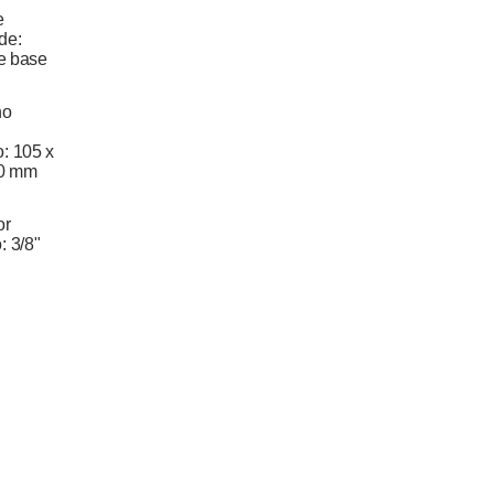
e
de:
e base
ho
o:
105 x
60 mm
or
o:
3/8"