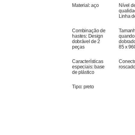
Material:
aço
Nível d
qualida
Linha d
Combinação de
Taman
hastes:
Design
quando
dobrável de 2
dobrad
peças
85 x 9
Características
Conect
especiais:
base
roscad
de plástico
Tipo:
preto