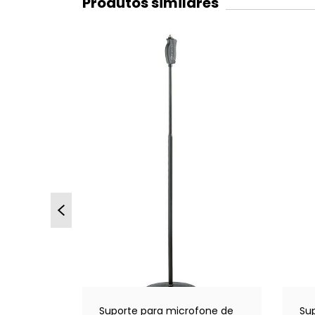
Produtos similares
 PC KONIG
os
Suporte para microfone de
Su