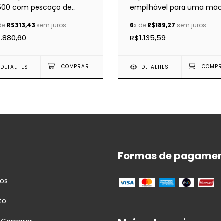
500 com pescoço de
empilhável para uma mã
nso KONIG & MEYER
KONIG & MEYER 26075
de
R$313,43
sem juros
6
x de
R$189,27
sem juros
1.880,60
R$1.135,59
DETALHES
DETALHES
Formas de pagame
tos
to