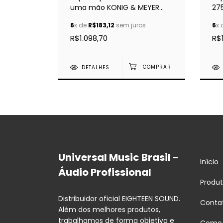
uma mão KONIG & MEYER
27
26085
ga
6
x de
R$183,12
sem juros
6
x 
R$1.098,70
R$
DETALHES
Universal Music Brasil -
Início
Áudio Profissional
Produ
Distribuidor oficial EIGHTEEN SOUND.
Conta
Além dos melhores produtos,
trabalhamos de forma objetiva e