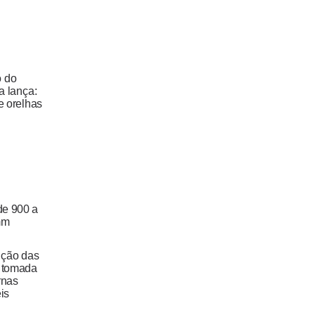
o do
a lança:
e orelhas
de 900 a
mm
ução das
:
tomada
rnas
is