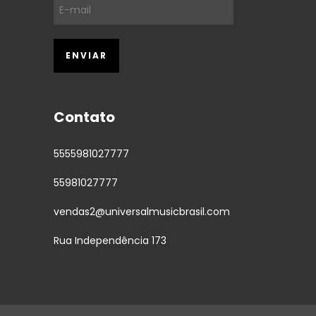
Contato
5555981027777
55981027777
vendas2@universalmusicbrasil.com
Rua Independência 173