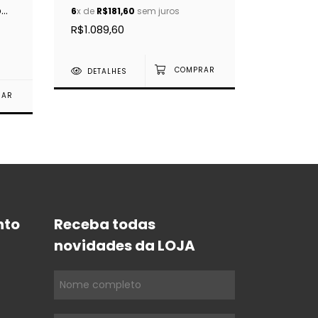
o
6
x de
R$181,60
sem juros
R$1.089,60
DETALHES
nto
Receba todas
novidades da LOJA