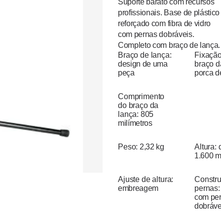
Suporte barato com recursos
profissionais. Base de plástico
reforçado com fibra de vidro
com pernas dobráveis.
Completo com braço de lança.
Braço de lança:
Fixaçã
design de uma
braço d
peça
porca d
Comprimento
do braço da
lança:
805
milímetros
Peso:
2,32 kg
Altura:
1.600 
Ajuste de altura:
Constr
embreagem
pernas
com pe
dobráve