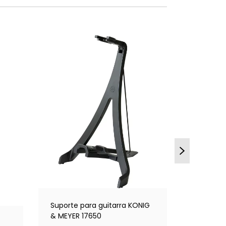
Suporte p
2«KONIG 
6
x de
R$4
R$299,8
DETAL
Suporte para guitarra KONIG
& MEYER 17650