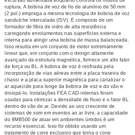
excursão aumentada enquanto controla os modos de
ruptura. A bobina de voz de fio de alumínio de 50 mm
(2 pol.) emprega a mesma tecnologia de bobina de voz
sanduíche intercalada (ISV). É composto de um
formador de fibra de vidro de alta resistência
carregando enrolamentos nas superfícies externa e
interna para atingir uma bobina de massa balanceada.
Isso resulta em um conjunto de motor extremamente
linear que, em conjunto com o design altamente
avançado da estrutura magnética, fornece um alto fator
de força ou BL. A bobina de voz é resfriada pela
incorporação de vias aéreas entre a placa traseira do
chassi e a placa superior magnética para canalizar o
ar aquecido para longe da bobina de voz e do vão e
dissipá-lo. Instalações FEA CAD internas foram
usadas para otimizar a densidade de fluxo e o fator BL
dentro do vão de ar. Devido ao uso crescente de
sistemas de som em eventos ao ar livre, a capacidade
do 8MB500 de atuar em ambientes úmidos é um
recurso essencial. Isso foi obtido usando um
tratamento de cone exclusivo que torna o cone