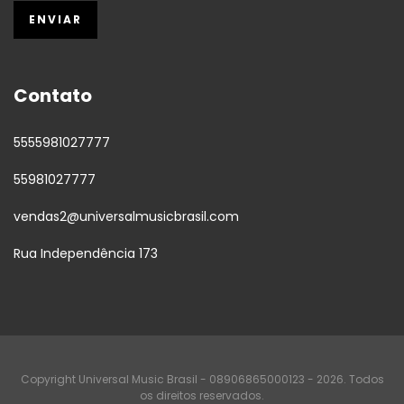
Contato
5555981027777
55981027777
vendas2@universalmusicbrasil.com
Rua Independência 173
Copyright Universal Music Brasil - 08906865000123 - 2026. Todos
os direitos reservados.