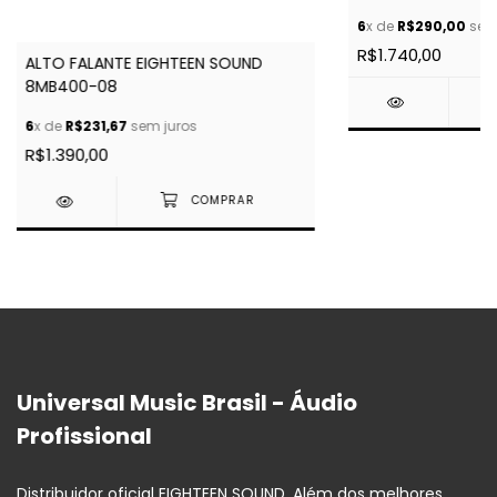
6
x de
R$290,00
sem 
R$1.740,00
ALTO FALANTE EIGHTEEN SOUND
8MB400-08
6
x de
R$231,67
sem juros
R$1.390,00
Universal Music Brasil - Áudio
Profissional
Distribuidor oficial EIGHTEEN SOUND. Além dos melhores