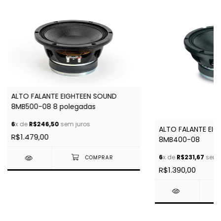
ALTO FALANTE EIGHTEEN SOUND
8MB500-08 8 polegadas
6
x de
R$246,50
sem juros
ALTO FALANTE EI
R$1.479,00
8MB400-08
6
x de
R$231,67
sem 
R$1.390,00