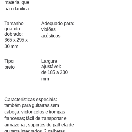
material que
não danifica
Tamanho
Adequado para:
quando
violões
dobrado:
acústicos
365 x 295 x
30 mm
Tipo:
Largura
ajustável:
preto
de 185 a 230
mm
Características especiais:
também para guitarras sem
cabeça, violoncelos e trompas
francesas; fácil de transportar e
armazenar; suportes de palheta de
guitarra integrados, 2 palhetas