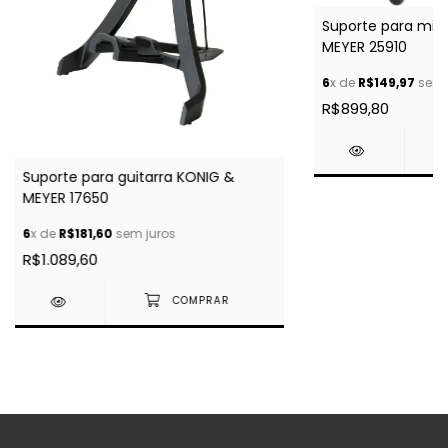
Suporte para mic
MEYER 25910
6
x de
R$149,97
sem 
R$899,80
Suporte para guitarra KONIG &
MEYER 17650
6
x de
R$181,60
sem juros
R$1.089,60